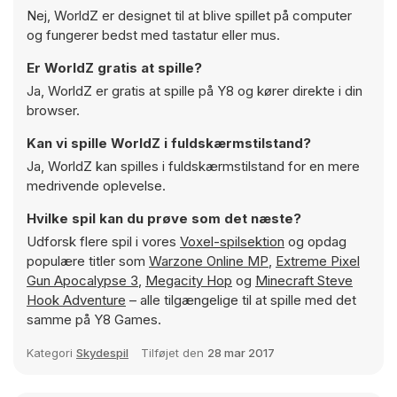
Nej, WorldZ er designet til at blive spillet på computer
og fungerer bedst med tastatur eller mus.
Er WorldZ gratis at spille?
Ja, WorldZ er gratis at spille på Y8 og kører direkte i din
browser.
Kan vi spille WorldZ i fuldskærmstilstand?
Ja, WorldZ kan spilles i fuldskærmstilstand for en mere
medrivende oplevelse.
Hvilke spil kan du prøve som det næste?
Udforsk flere spil i vores
Voxel-spilsektion
og opdag
populære titler som
Warzone Online MP
,
Extreme Pixel
Gun Apocalypse 3
,
Megacity Hop
og
Minecraft Steve
Hook Adventure
– alle tilgængelige til at spille med det
samme på Y8 Games.
Kategori
Skydespil
Tilføjet den
28 mar 2017