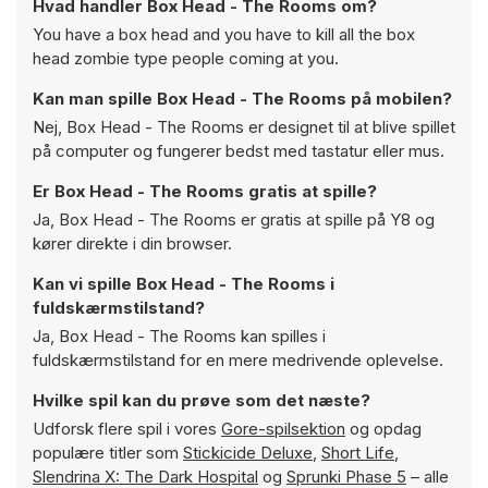
Hvad handler Box Head - The Rooms om?
You have a box head and you have to kill all the box
head zombie type people coming at you.
Kan man spille Box Head - The Rooms på mobilen?
Nej, Box Head - The Rooms er designet til at blive spillet
på computer og fungerer bedst med tastatur eller mus.
Er Box Head - The Rooms gratis at spille?
Ja, Box Head - The Rooms er gratis at spille på Y8 og
kører direkte i din browser.
Kan vi spille Box Head - The Rooms i
fuldskærmstilstand?
Ja, Box Head - The Rooms kan spilles i
fuldskærmstilstand for en mere medrivende oplevelse.
Hvilke spil kan du prøve som det næste?
Udforsk flere spil i vores
Gore-spilsektion
og opdag
populære titler som
Stickicide Deluxe
,
Short Life
,
Slendrina X: The Dark Hospital
og
Sprunki Phase 5
– alle