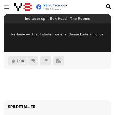
1.9K
SPILDETALJER