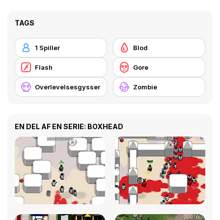
TAGS
1 Spiller
Blod
Flash
Gore
Overlevelsesgysser
Zombie
EN DEL AF EN SERIE: BOXHEAD