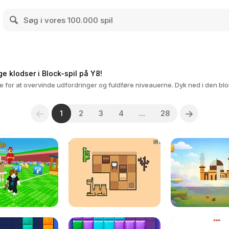
e klodser i Block-spil på Y8!
e for at overvinde udfordringer og fuldføre niveauerne. Dyk ned i den bl
1
2
3
4
...
28