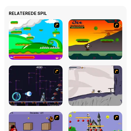
RELATEREDE SPIL