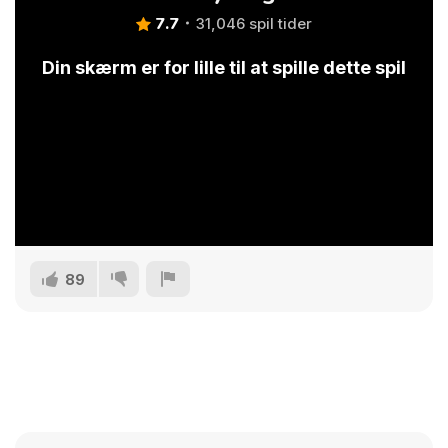
7.7
31,046 spil tider
Din skærm er for lille til at spille dette spil
89