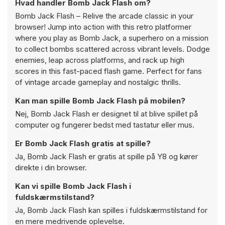
Hvad handler Bomb Jack Flash om?
Bomb Jack Flash – Relive the arcade classic in your
browser! Jump into action with this retro platformer
where you play as Bomb Jack, a superhero on a mission
to collect bombs scattered across vibrant levels. Dodge
enemies, leap across platforms, and rack up high
scores in this fast-paced flash game. Perfect for fans
of vintage arcade gameplay and nostalgic thrills.
Kan man spille Bomb Jack Flash på mobilen?
Nej, Bomb Jack Flash er designet til at blive spillet på
computer og fungerer bedst med tastatur eller mus.
Er Bomb Jack Flash gratis at spille?
Ja, Bomb Jack Flash er gratis at spille på Y8 og kører
direkte i din browser.
Kan vi spille Bomb Jack Flash i
fuldskærmstilstand?
Ja, Bomb Jack Flash kan spilles i fuldskærmstilstand for
en mere medrivende oplevelse.