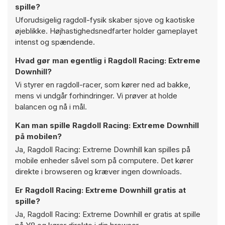
spille?
Uforudsigelig ragdoll-fysik skaber sjove og kaotiske
øjeblikke. Højhastighedsnedfarter holder gameplayet
intenst og spændende.
Hvad gør man egentlig i Ragdoll Racing: Extreme
Downhill?
Vi styrer en ragdoll-racer, som kører ned ad bakke,
mens vi undgår forhindringer. Vi prøver at holde
balancen og nå i mål.
Kan man spille Ragdoll Racing: Extreme Downhill
på mobilen?
Ja, Ragdoll Racing: Extreme Downhill kan spilles på
mobile enheder såvel som på computere. Det kører
direkte i browseren og kræver ingen downloads.
Er Ragdoll Racing: Extreme Downhill gratis at
spille?
Ja, Ragdoll Racing: Extreme Downhill er gratis at spille