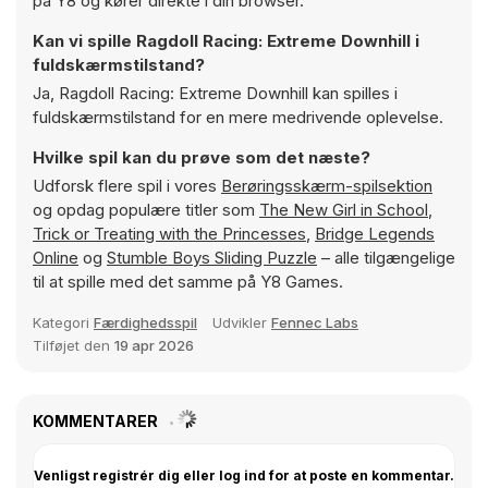
på Y8 og kører direkte i din browser.
Kan vi spille Ragdoll Racing: Extreme Downhill i
fuldskærmstilstand?
Ja, Ragdoll Racing: Extreme Downhill kan spilles i
fuldskærmstilstand for en mere medrivende oplevelse.
Hvilke spil kan du prøve som det næste?
Udforsk flere spil i vores
Berøringsskærm-spilsektion
og opdag populære titler som
The New Girl in School
,
Trick or Treating with the Princesses
,
Bridge Legends
Online
og
Stumble Boys Sliding Puzzle
– alle tilgængelige
til at spille med det samme på Y8 Games.
Kategori
Færdighedsspil
Udvikler
Fennec Labs
Tilføjet den
19 apr 2026
KOMMENTARER
Venligst registrér dig eller log ind for at poste en kommentar.