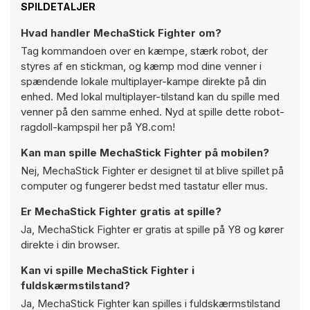
SPILDETALJER
Hvad handler MechaStick Fighter om?
Tag kommandoen over en kæmpe, stærk robot, der
styres af en stickman, og kæmp mod dine venner i
spændende lokale multiplayer-kampe direkte på din
enhed. Med lokal multiplayer-tilstand kan du spille med
venner på den samme enhed. Nyd at spille dette robot-
ragdoll-kampspil her på Y8.com!
Kan man spille MechaStick Fighter på mobilen?
Nej, MechaStick Fighter er designet til at blive spillet på
computer og fungerer bedst med tastatur eller mus.
Er MechaStick Fighter gratis at spille?
Ja, MechaStick Fighter er gratis at spille på Y8 og kører
direkte i din browser.
Kan vi spille MechaStick Fighter i
fuldskærmstilstand?
Ja, MechaStick Fighter kan spilles i fuldskærmstilstand