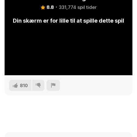
8.8
331,774 spil tider
Din skærm er for lille til at spille dette spil
810