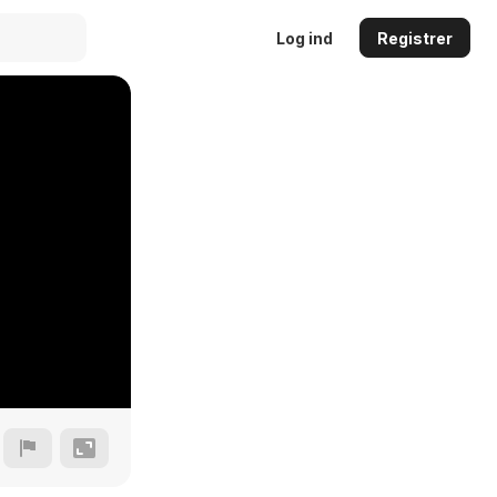
Log ind
Registrer