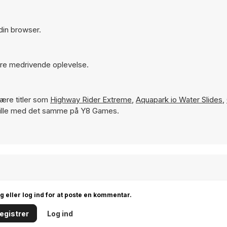
 din browser.
mere medrivende oplevelse.
ære titler som
Highway Rider Extreme
,
Aquapark io Water Slides
,
 spille med det samme på Y8 Games.
ig eller log ind for at poste en kommentar.
egistrer
Log ind