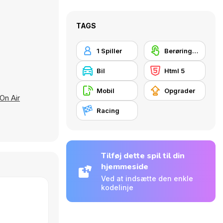
TAGS
1 Spiller
Berøringsskærm
Bil
Html 5
Mobil
Opgrader
On Air
Racing
Tilføj dette spil til din
hjemmeside
Ved at indsætte den enkle
kodelinje