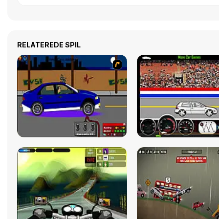
RELATEREDE SPIL