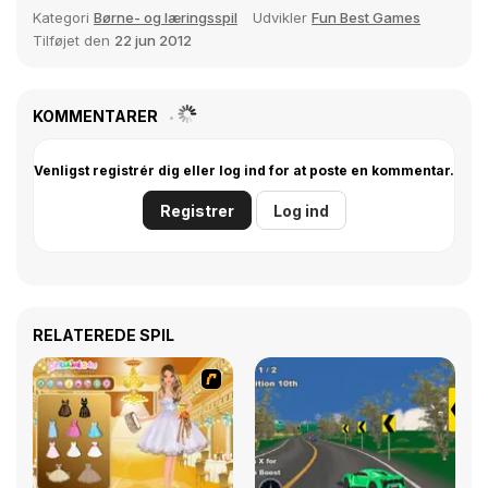
Kategori
Børne- og læringsspil
Udvikler
Fun Best Games
Tilføjet den
22 jun 2012
KOMMENTARER
Venligst registrér dig eller log ind for at poste en kommentar.
Registrer
Log ind
RELATEREDE SPIL