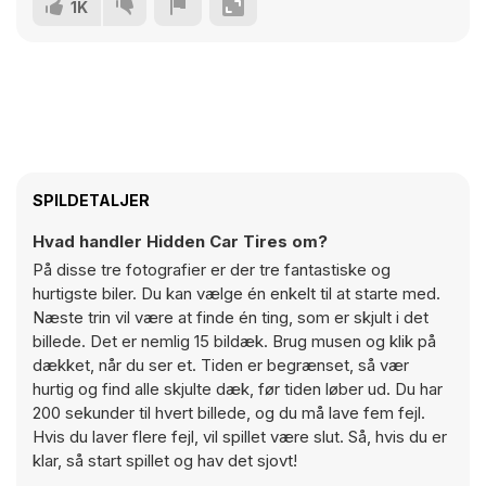
1K
SPILDETALJER
Hvad handler Hidden Car Tires om?
På disse tre fotografier er der tre fantastiske og
hurtigste biler. Du kan vælge én enkelt til at starte med.
Næste trin vil være at finde én ting, som er skjult i det
billede. Det er nemlig 15 bildæk. Brug musen og klik på
dækket, når du ser et. Tiden er begrænset, så vær
hurtig og find alle skjulte dæk, før tiden løber ud. Du har
200 sekunder til hvert billede, og du må lave fem fejl.
Hvis du laver flere fejl, vil spillet være slut. Så, hvis du er
klar, så start spillet og hav det sjovt!