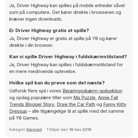
Ja, Driver Highway kan spilles på mobile enheder såvel
som på computere. Det kører direkte i browseren og
kræver ingen downloads.
Er Driver Highway gratis at spille?
Ja, Driver Highway er gratis at spille på Y8 og kører
direkte i din browser.
Kan vi spille Driver Highway i fuldskærmstilstand?
Ja, Driver Highway kan spilles i fuldskærmstilstand for
en mere medrivende oplevelse.
Hvilke spil kan du prøve som det næste?
Udforsk flere spil i vores
Berøringsskærm-spilsektion
og opdag populære titler som
Ma Puzzle
,
Annie Fall
Trends Blogger Story
,
Draw the Car Path
og
Funny Kitty
Dressup
– alle tilgængelige til at spille med det samme
på Y8 Games.
Kategori
Kørespil
Tilføjet den
19 nov 2019