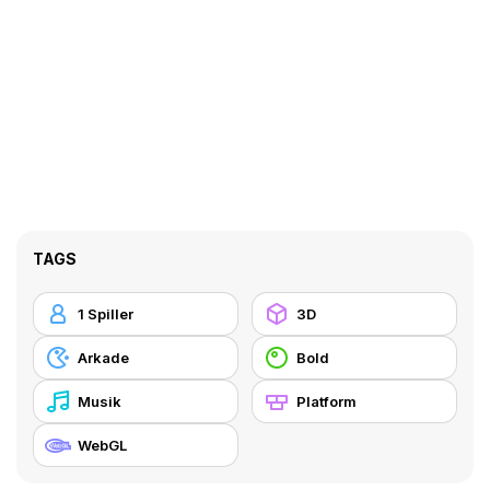
TAGS
1 Spiller
3D
Arkade
Bold
Musik
Platform
WebGL