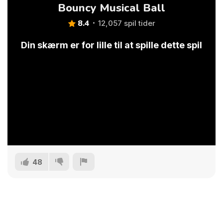
Bouncy Musical Ball
8.4
12,057 spil tider
Din skærm er for lille til at spille dette spil
48