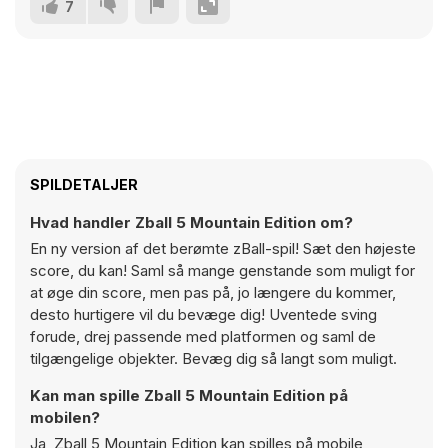
7
SPILDETALJER
Hvad handler Zball 5 Mountain Edition om?
En ny version af det berømte zBall-spil! Sæt den højeste
score, du kan! Saml så mange genstande som muligt for
at øge din score, men pas på, jo længere du kommer,
desto hurtigere vil du bevæge dig! Uventede sving
forude, drej passende med platformen og saml de
tilgængelige objekter. Bevæg dig så langt som muligt.
Kan man spille Zball 5 Mountain Edition på
mobilen?
Ja, Zball 5 Mountain Edition kan spilles på mobile