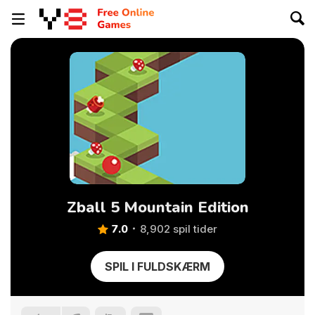
Zball 5 Mountain Edition
7.0
8,902 spil tider
SPIL I FULDSKÆRM