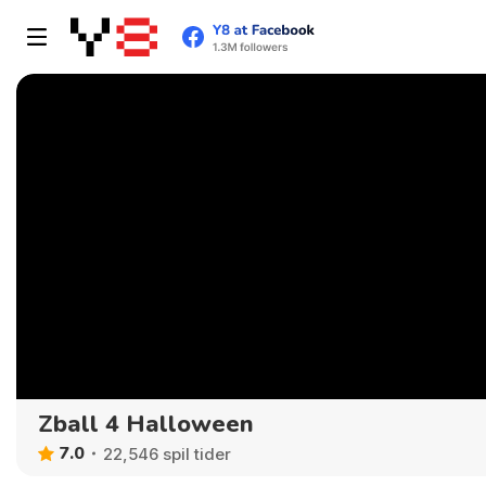
Zball 4 Halloween
7.0
22,546 spil tider