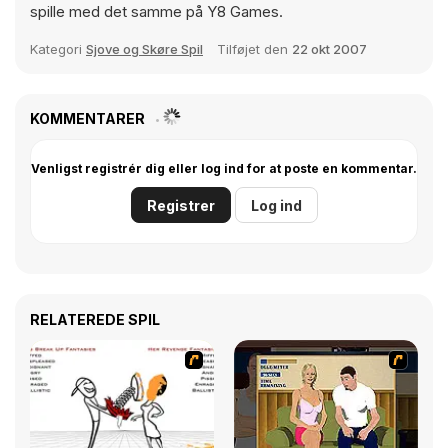
spille med det samme på Y8 Games.
Kategori
Sjove og Skøre Spil
Tilføjet den
22 okt 2007
KOMMENTARER
Venligst registrér dig eller log ind for at poste en kommentar.
Registrer
Log ind
RELATEREDE SPIL