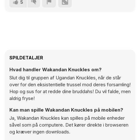
5
SPILDETALJER
Hvad handler Wakandan Knuckles om?
Slut dig til gruppen af Ugandan Knuckles, når de står
over for den eksistentielle trussel mod deres forsamling!
Hop og sus for at redde dine bruddahs! Du vil falde, men
aldrig fryse!
Kan man spille Wakandan Knuckles på mobilen?
Ja, Wakandan Knuckles kan spilles på mobile enheder
såvel som på computere. Det kører direkte i browseren
og kræver ingen downloads.