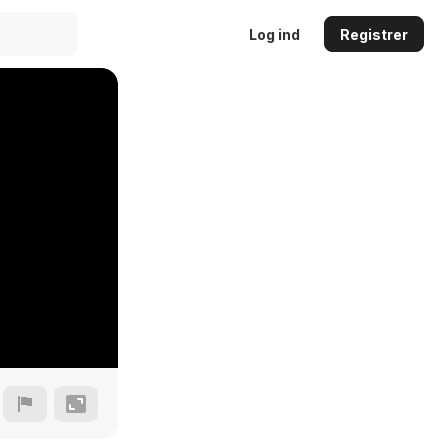
Log ind
Registrer