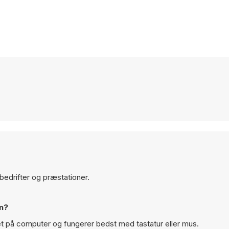
bedrifter og præstationer.
en?
llet på computer og fungerer bedst med tastatur eller mus.