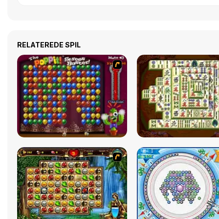
RELATEREDE SPIL