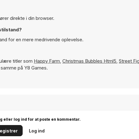
ører direkte i din browser.
stilstand?
stand for en mere medrivende oplevelse.
lære titler som
Happy Farm
,
Christmas Bubbles Html5
,
Street Fi
 det samme på Y8 Games.
ig eller log ind for at poste en kommentar.
egistrer
Log ind