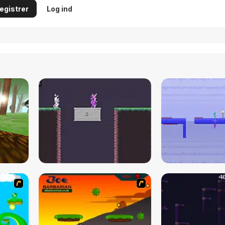
egistrer
Log ind