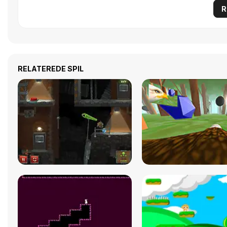
R
RELATEREDE SPIL