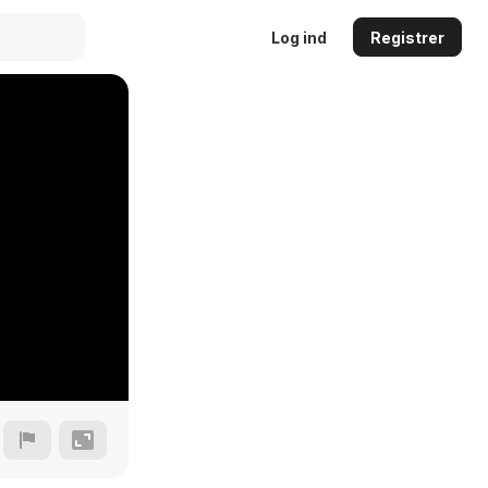
Log ind
Registrer