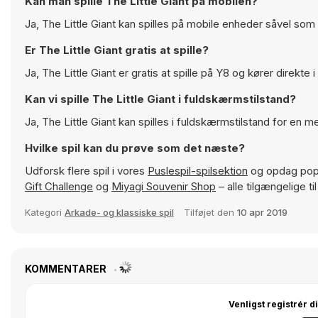
Kan man spille The Little Giant på mobilen?
Ja, The Little Giant kan spilles på mobile enheder såvel s
Er The Little Giant gratis at spille?
Ja, The Little Giant er gratis at spille på Y8 og kører direkte 
Kan vi spille The Little Giant i fuldskærmstilstand?
Ja, The Little Giant kan spilles i fuldskærmstilstand for en
Hvilke spil kan du prøve som det næste?
Udforsk flere spil i vores
Puslespil-spilsektion
og opdag popu
Gift Challenge
og
Miyagi Souvenir Shop
– alle tilgængelige 
Kategori
Arkade- og klassiske spil
Tilføjet den
10 apr 2019
KOMMENTARER
Venligst registrér d