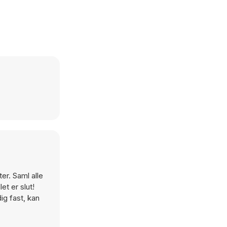
r. Saml alle
t er slut!
ig fast, kan