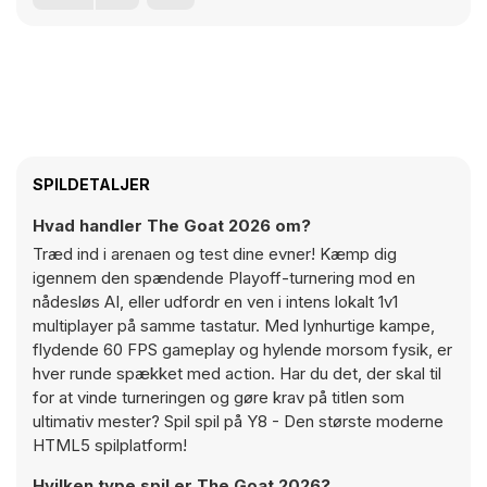
SPILDETALJER
Hvad handler The Goat 2026 om?
Træd ind i arenaen og test dine evner! Kæmp dig
igennem den spændende Playoff-turnering mod en
nådesløs AI, eller udfordr en ven i intens lokalt 1v1
multiplayer på samme tastatur. Med lynhurtige kampe,
flydende 60 FPS gameplay og hylende morsom fysik, er
hver runde spækket med action. Har du det, der skal til
for at vinde turneringen og gøre krav på titlen som
ultimativ mester? Spil spil på Y8 - Den største moderne
HTML5 spilplatform!
Hvilken type spil er The Goat 2026?