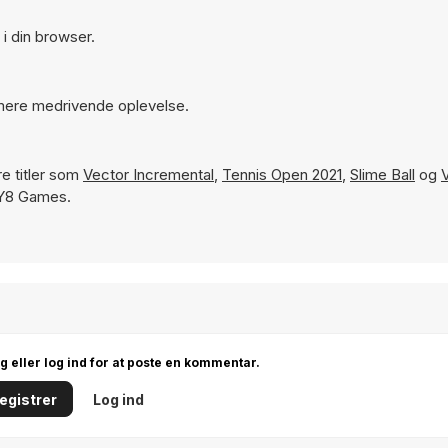
 i din browser.
n mere medrivende oplevelse.
 titler som
Vector Incremental
,
Tennis Open 2021
,
Slime Ball
og
V
å Y8 Games.
ig eller log ind for at poste en kommentar.
egistrer
Log ind