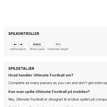
SPILKONTROLLER
control player;
throw a pass
Fullscreen (page)
SPILDETALJER
Hvad handler Ultimate Football om?
Complete as many passes as you can and don't get interce
Kan man spille Ultimate Football på mobilen?
Nej, Ultimate Football er designet til at blive spillet på com