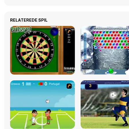
RELATEREDE SPIL