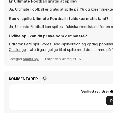
Er Ultimate Football gratis at spille?
Ja, Ultimate Football er gratis at spille på Y8 og kører direkte
Kan vi spille Ultimate Football i fuldskærmstilstand?
Ja, Ultimate Football kan spilles i fuldskærmstilstand for e
Hvilke spil kan du prøve som det næste?
Udforsk flere spil i vores
Bold-spilsektion
og opdag populære
Challenge
– alle tilgængelige til at spille med det samme p
Kategori
Sports Spil
Tilføjet den
02 maj 2007
KOMMENTARER
Venligst registrér d
R