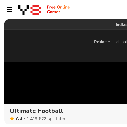
Ultimate Football
7.8
1,419,523 spil tider