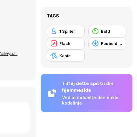
TAGS
1 Spiller
Bold
Flash
Fodbold (Soccer)
olleyball
Kaste
Tilføj dette spil til din
hjemmeside
Ved at indsætte den enkle
kodelinje