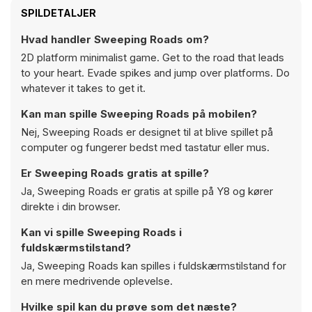
SPILDETALJER
Hvad handler Sweeping Roads om?
2D platform minimalist game. Get to the road that leads
to your heart. Evade spikes and jump over platforms. Do
whatever it takes to get it.
Kan man spille Sweeping Roads på mobilen?
Nej, Sweeping Roads er designet til at blive spillet på
computer og fungerer bedst med tastatur eller mus.
Er Sweeping Roads gratis at spille?
Ja, Sweeping Roads er gratis at spille på Y8 og kører
direkte i din browser.
Kan vi spille Sweeping Roads i
fuldskærmstilstand?
Ja, Sweeping Roads kan spilles i fuldskærmstilstand for
en mere medrivende oplevelse.
Hvilke spil kan du prøve som det næste?