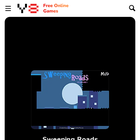
Sweeping Roads