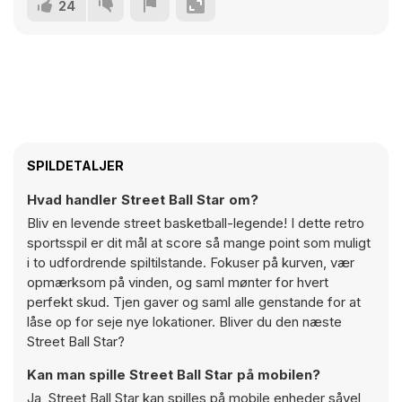
24
SPILDETALJER
Hvad handler Street Ball Star om?
Bliv en levende street basketball-legende! I dette retro
sportsspil er dit mål at score så mange point som muligt
i to udfordrende spiltilstande. Fokuser på kurven, vær
opmærksom på vinden, og saml mønter for hvert
perfekt skud. Tjen gaver og saml alle genstande for at
låse op for seje nye lokationer. Bliver du den næste
Street Ball Star?
Kan man spille Street Ball Star på mobilen?
Ja, Street Ball Star kan spilles på mobile enheder såvel