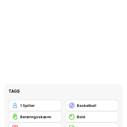
TAGS
1 Spiller
Basketball
Berøringsskærm
Bold