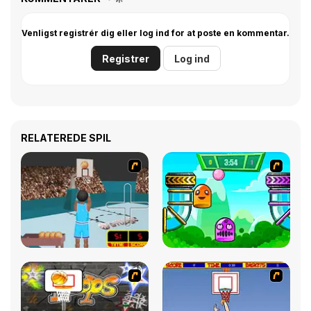
Venligst registrér dig eller log ind for at poste en kommentar.
Registrer
Log ind
RELATEREDE SPIL