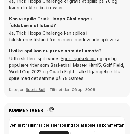
Ja, Trick Hoops Challenge er gratis at spille på Y8 og
kører direkte i din browser.
Kan vi spille Trick Hoops Challenge i
fuldskærmstilstand?
Ja, Trick Hoops Challenge kan spilles i
fuldskærmstilstand for en mere medrivende oplevelse.
Hvilke spil kan du prøve som det næste?
Udforsk flere spil i vores
Sport-spilsektion
og opdag
populære titler som
Basketball Master Html5
,
Golf Field
,
World Cup 2022
og
Coach Fight
– alle tilgængelige til at
spille med det samme på Y8 Games.
Kategori
Sports Spil
Tilføjet den
06 apr 2008
KOMMENTARER
Venligst registrér dig eller log ind for at poste en kommentar.