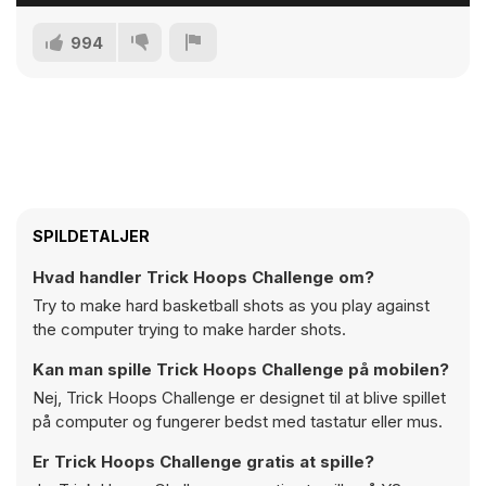
994
SPILDETALJER
Hvad handler Trick Hoops Challenge om?
Try to make hard basketball shots as you play against
the computer trying to make harder shots.
Kan man spille Trick Hoops Challenge på mobilen?
Nej, Trick Hoops Challenge er designet til at blive spillet
på computer og fungerer bedst med tastatur eller mus.
Er Trick Hoops Challenge gratis at spille?