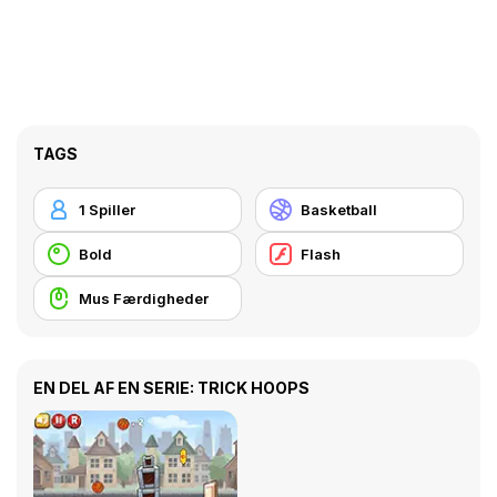
TAGS
1 Spiller
Basketball
Bold
Flash
Mus Færdigheder
EN DEL AF EN SERIE: TRICK HOOPS