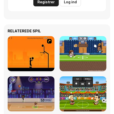
Registrer
Log ind
RELATEREDE SPIL