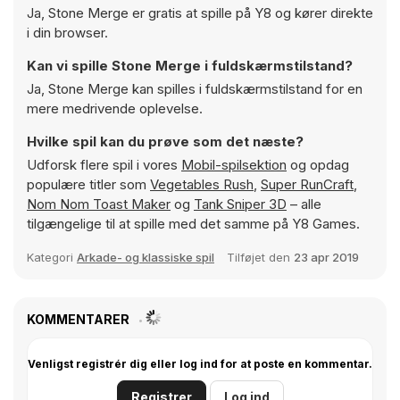
Ja, Stone Merge er gratis at spille på Y8 og kører direkte
i din browser.
Kan vi spille Stone Merge i fuldskærmstilstand?
Ja, Stone Merge kan spilles i fuldskærmstilstand for en
mere medrivende oplevelse.
Hvilke spil kan du prøve som det næste?
Udforsk flere spil i vores
Mobil-spilsektion
og opdag
populære titler som
Vegetables Rush
,
Super RunCraft
,
Nom Nom Toast Maker
og
Tank Sniper 3D
– alle
tilgængelige til at spille med det samme på Y8 Games.
Kategori
Arkade- og klassiske spil
Tilføjet den
23 apr 2019
KOMMENTARER
Venligst registrér dig eller log ind for at poste en kommentar.
Registrer
Log ind