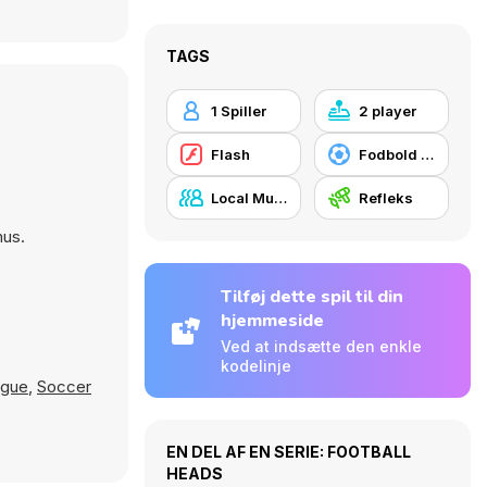
TAGS
1 Spiller
2 player
Flash
Fodbold (Soccer)
Local Multiplayer
Refleks
mus.
Tilføj dette spil til din
hjemmeside
Ved at indsætte den enkle
kodelinje
ague
,
Soccer
EN DEL AF EN SERIE: FOOTBALL
HEADS