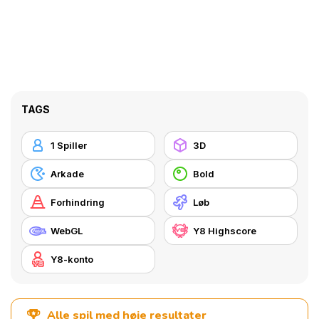
TAGS
1 Spiller
3D
Arkade
Bold
Forhindring
Løb
WebGL
Y8 Highscore
Y8-konto
Alle spil med høje resultater