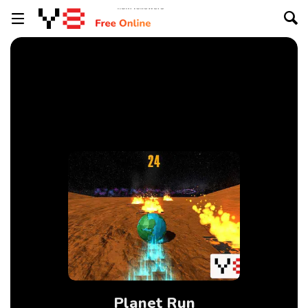
Planet Run