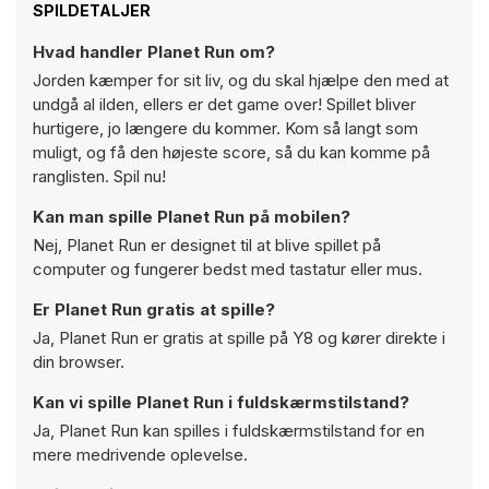
SPILDETALJER
Hvad handler Planet Run om?
Jorden kæmper for sit liv, og du skal hjælpe den med at
undgå al ilden, ellers er det game over! Spillet bliver
hurtigere, jo længere du kommer. Kom så langt som
muligt, og få den højeste score, så du kan komme på
ranglisten. Spil nu!
Kan man spille Planet Run på mobilen?
Nej, Planet Run er designet til at blive spillet på
computer og fungerer bedst med tastatur eller mus.
Er Planet Run gratis at spille?
Ja, Planet Run er gratis at spille på Y8 og kører direkte i
din browser.
Kan vi spille Planet Run i fuldskærmstilstand?
Ja, Planet Run kan spilles i fuldskærmstilstand for en
mere medrivende oplevelse.