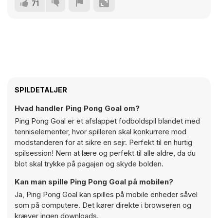
71
SPILDETALJER
Hvad handler Ping Pong Goal om?
Ping Pong Goal er et afslappet fodboldspil blandet med
tenniselementer, hvor spilleren skal konkurrere mod
modstanderen for at sikre en sejr. Perfekt til en hurtig
spilsession! Nem at lære og perfekt til alle aldre, da du
blot skal trykke på pagajen og skyde bolden.
Kan man spille Ping Pong Goal på mobilen?
Ja, Ping Pong Goal kan spilles på mobile enheder såvel
som på computere. Det kører direkte i browseren og
kræver ingen downloads.