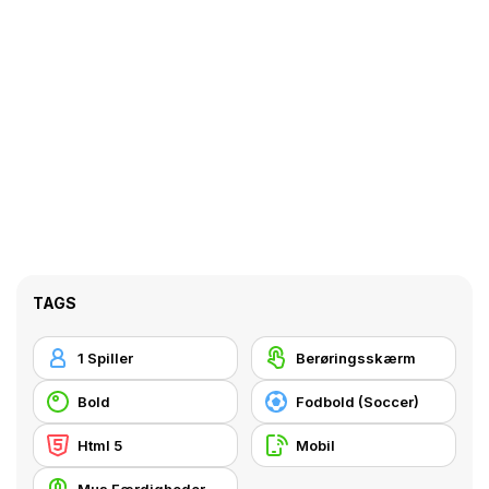
TAGS
1 Spiller
Berøringsskærm
Bold
Fodbold (Soccer)
Html 5
Mobil