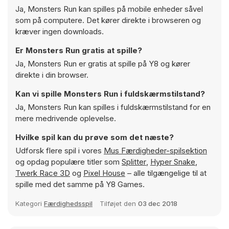
Ja, Monsters Run kan spilles på mobile enheder såvel
som på computere. Det kører direkte i browseren og
kræver ingen downloads.
Er Monsters Run gratis at spille?
Ja, Monsters Run er gratis at spille på Y8 og kører
direkte i din browser.
Kan vi spille Monsters Run i fuldskærmstilstand?
Ja, Monsters Run kan spilles i fuldskærmstilstand for en
mere medrivende oplevelse.
Hvilke spil kan du prøve som det næste?
Udforsk flere spil i vores
Mus Færdigheder-spilsektion
og opdag populære titler som
Splitter
,
Hyper Snake
,
Twerk Race 3D
og
Pixel House
– alle tilgængelige til at
spille med det samme på Y8 Games.
Kategori
Færdighedsspil
Tilføjet den
03 dec 2018