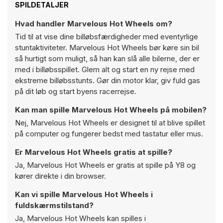
SPILDETALJER
Hvad handler Marvelous Hot Wheels om?
Tid til at vise dine billøbsfærdigheder med eventyrlige
stuntaktiviteter. Marvelous Hot Wheels bør køre sin bil
så hurtigt som muligt, så han kan slå alle bilerne, der er
med i billøbsspillet. Glem alt og start en ny rejse med
ekstreme billøbsstunts. Gør din motor klar, giv fuld gas
på dit løb og start byens racerrejse.
Kan man spille Marvelous Hot Wheels på mobilen?
Nej, Marvelous Hot Wheels er designet til at blive spillet
på computer og fungerer bedst med tastatur eller mus.
Er Marvelous Hot Wheels gratis at spille?
Ja, Marvelous Hot Wheels er gratis at spille på Y8 og
kører direkte i din browser.
Kan vi spille Marvelous Hot Wheels i
fuldskærmstilstand?
Ja, Marvelous Hot Wheels kan spilles i