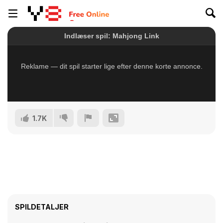
1.7K
SPILDETALJER