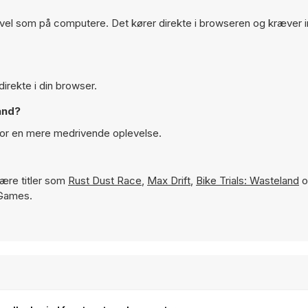
åvel som på computere. Det kører direkte i browseren og kræver 
direkte i din browser.
and?
 for en mere medrivende oplevelse.
ære titler som
Rust Dust Race
,
Max Drift
,
Bike Trials: Wasteland
o
 Games.