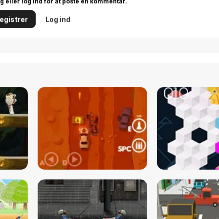
ig eller log ind for at poste en kommentar.
egistrer
Log ind