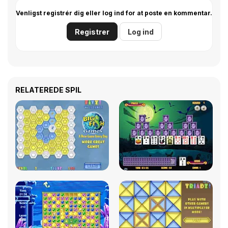
Venligst registrér dig eller log ind for at poste en kommentar.
Registrer
Log ind
RELATEREDE SPIL