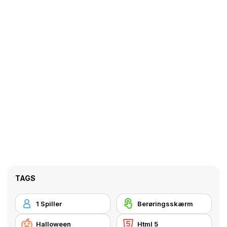
TAGS
1 Spiller
Berøringsskærm
Halloween
Html 5