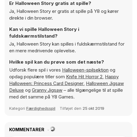
Er Halloween Story gratis at spille?
Ja, Halloween Story er gratis at spille på Y8 og kører
direkte i din browser.
Kan vi spille Halloween Story i
fuldskærmstilstand?
Ja, Halloween Story kan spilles i fuldskærmstilstand for
en mere medrivende oplevelse.
Hvilke spil kan du prøve som det næste?
Udforsk flere spil i vores
Halloween-spilsektion
og
opdag populære titler som
Knife Hit Horror 2
,
Happy
Halloween: Princess Card Designer
,
Halloween Jigsaw
Deluxe
og
Granny Jigsaw
– alle tilgængelige til at spille
med det samme på Y8 Games.
Kategori
Færdighedsspil
Tilføjet den
25 okt 2019
KOMMENTARER