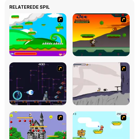
RELATEREDE SPIL