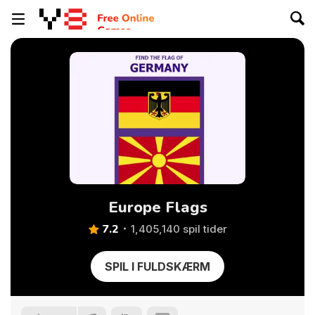
Europe Flags
7.2
1,405,140 spil tider
SPIL I FULDSKÆRM