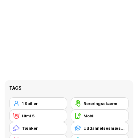
TAGS
1 Spiller
Berøringsskærm
Html 5
Mobil
Tænker
Uddannelsesmæssig