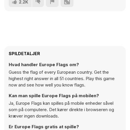
2.2K
SPILDETALJER
Hvad handler Europe Flags om?
Guess the flag of every European country. Get the
highest right answer in all 51 countries. Play this game
now and see how well you know flags.
Kan man spille Europe Flags på mobilen?
Ja, Europe Flags kan spilles på mobile enheder såvel
som på computere. Det kører direkte i browseren og
kræver ingen downloads.
Er Europe Flags gratis at spille?