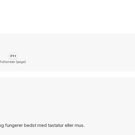
Fullscreen (page)
r og fungerer bedst med tastatur eller mus.