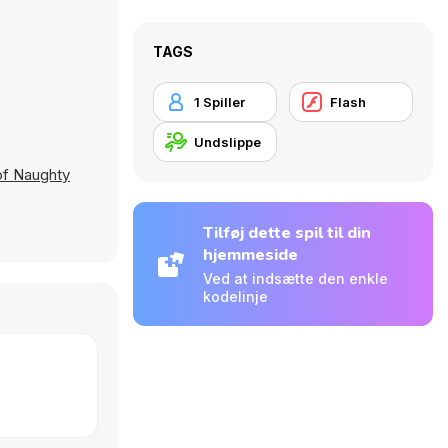
TAGS
1 Spiller
Flash
Undslippe
of Naughty
Tilføj dette spil til din
hjemmeside
Ved at indsætte den enkle
kodelinje