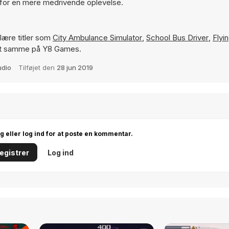
 for en mere medrivende oplevelse.
ære titler som
City Ambulance Simulator
,
School Bus Driver
,
Flyi
 det samme på Y8 Games.
dio
Tilføjet den
28 jun 2019
ig eller log ind for at poste en kommentar.
egistrer
Log ind