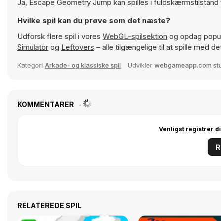
Ja, Escape Geometry Jump kan spilles i fuldskærmstilstand
Hvilke spil kan du prøve som det næste?
Udforsk flere spil i vores
WebGL-spilsektion
og opdag popul
Simulator
og
Leftovers
– alle tilgængelige til at spille med
Kategori
Arkade- og klassiske spil
Udvikler
webgameapp.com stu
KOMMENTARER
Venligst registrér d
R
RELATEREDE SPIL