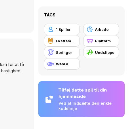
TAGS
1 Spiller
Arkade
Ekstreme sportsgrene
Platform
Springer
Undslippe
kan for at få
WebGL
 hastighed.
Tilføj dette spil til din
hjemmeside
Ved at indsætte den enkle
kodelinje