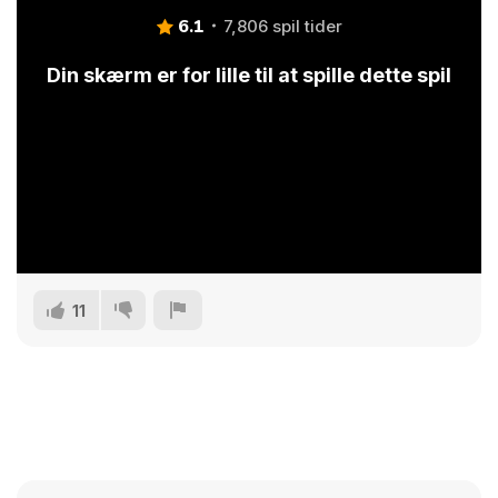
6.1
7,806 spil tider
Din skærm er for lille til at spille dette spil
11