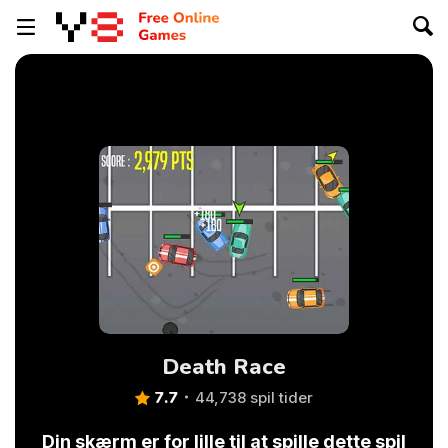
Death Race
7.7
44,738 spil tider
Din skærm er for lille til at spille dette spil