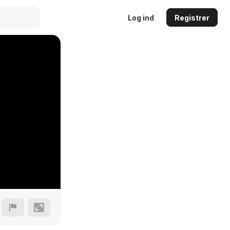
Log ind
Registrer