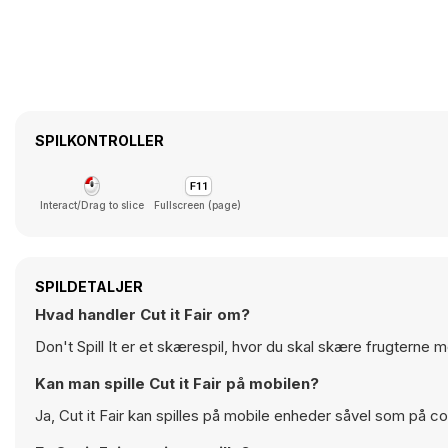
SPILKONTROLLER
Interact/Drag to slice
Fullscreen (page)
SPILDETALJER
Hvad handler Cut it Fair om?
Don't Spill It er et skærespil, hvor du skal skære frugterne 
Kan man spille Cut it Fair på mobilen?
Ja, Cut it Fair kan spilles på mobile enheder såvel som på 