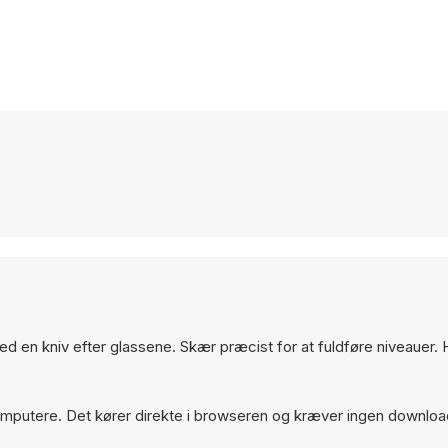
med en kniv efter glassene. Skær præcist for at fuldføre niveauer.
computere. Det kører direkte i browseren og kræver ingen downloa