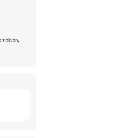
emolition
,