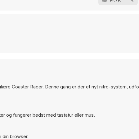
ulære Coaster Racer. Denne gang er der et nyt nitro-system, udfo
uter og fungerer bedst med tastatur eller mus.
 i din browser.