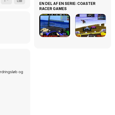
EN DEL AF EN SERIE: COASTER
RACER GAMES
rdringsløb og