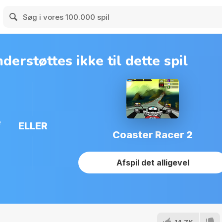
erstøttes ikke til dette spil
e
ELLER
Coaster Racer 2
Afspil det alligevel
14.7K