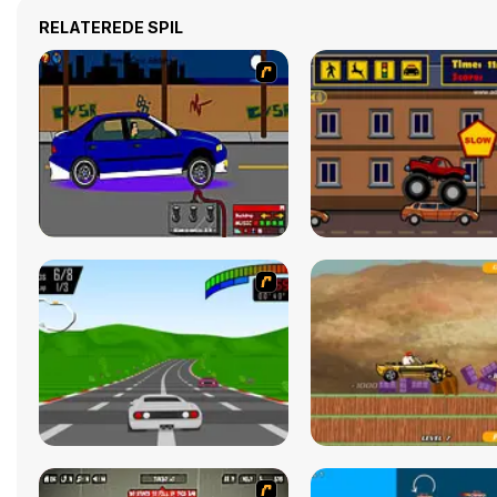
RELATEREDE SPIL