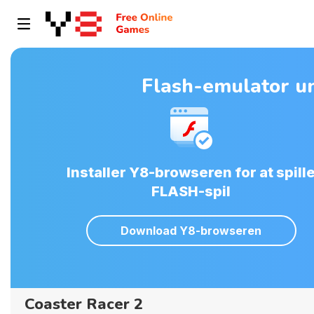
Flash-emulator und
Installer Y8-browseren for at spill
FLASH-spil
Download Y8-browseren
Coaster Racer 2