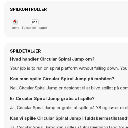
SPILKONTROLLER
Jump
Fullscreen (page)
SPILDETALJER
Hvad handler Circular Spiral Jump om?
Your job is to run on spiral platform without falling down. Yo
Kan man spille Circular Spiral Jump på mobilen?
Nej, Circular Spiral Jump er designet til at blive spillet på 
Er Circular Spiral Jump gratis at spille?
Ja, Circular Spiral Jump er gratis at spille på Y8 og kører dire
Kan vi spille Circular Spiral Jump i fuldskærmstilstand
Ja, Circular Spiral Jump kan spilles i fuldskærmstilstand fo