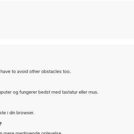
u have to avoid other obstacles too.
computer og fungerer bedst med tastatur eller mus.
kte i din browser.
?
r en mere medrivende oplevelse.