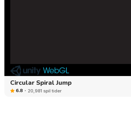
Circular Spiral Jump
6.8
20,981 spil tider