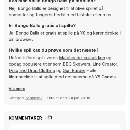
Kan man spille Bongo Balls på mobilen?
Nej, Bongo Balls er designet til at blive spillet på
computer og fungerer bedst med tastatur eller mus.
Er Bongo Balls gratis at spille?
Ja, Bongo Balls er gratis at spille på Y8 og kører direkte i
din browser.
Hvilke spil kan du prøve som det næste?
Udforsk flere spil i vores
Matchende-spilsektion
og
opdag populære titler som
BBQ Skewers
,
Line Creator
,
Drag and Drop Clothing
og
Gun Builder
– alle
tilgængelige til at spille med det samme på Y8 Games.
Vis mere
Kategori
Tankespil
Tilføjet den
24 jun 2008
KOMMENTARER