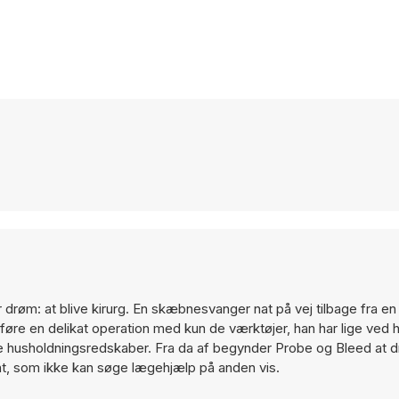
 drøm: at blive kirurg. En skæbnesvanger nat på vej tilbage fra en
 udføre en delikat operation med kun de værktøjer, han har lige ve
re husholdningsredskaber. Fra da af begynder Probe og Bleed at d
ment, som ikke kan søge lægehjælp på anden vis.