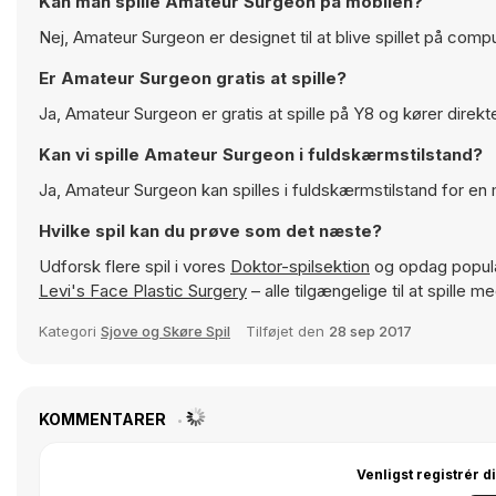
Kan man spille Amateur Surgeon på mobilen?
Nej, Amateur Surgeon er designet til at blive spillet på com
Er Amateur Surgeon gratis at spille?
Ja, Amateur Surgeon er gratis at spille på Y8 og kører direkte
Kan vi spille Amateur Surgeon i fuldskærmstilstand?
Ja, Amateur Surgeon kan spilles i fuldskærmstilstand for e
Hvilke spil kan du prøve som det næste?
Udforsk flere spil i vores
Doktor-spilsektion
og opdag populæ
Levi's Face Plastic Surgery
– alle tilgængelige til at spill
Kategori
Sjove og Skøre Spil
Tilføjet den
28 sep 2017
KOMMENTARER
Venligst registrér d