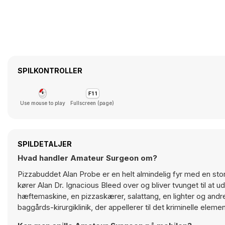
SPILKONTROLLER
Use mouse to play
Fullscreen (page)
SPILDETALJER
Hvad handler Amateur Surgeon om?
Pizzabuddet Alan Probe er en helt almindelig fyr med en stor
kører Alan Dr. Ignacious Bleed over og bliver tvunget til at
hæftemaskine, en pizzaskærer, salattang, en lighter og and
baggårds-kirurgiklinik, der appellerer til det kriminelle ele