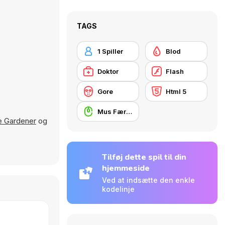
TAGS
1 Spiller
Blod
Doktor
Flash
Gore
Html 5
Mus Færdigheder
e Gardener
og
Tilføj dette spil til din
hjemmeside
Ved at indsætte den enkle
kodelinje