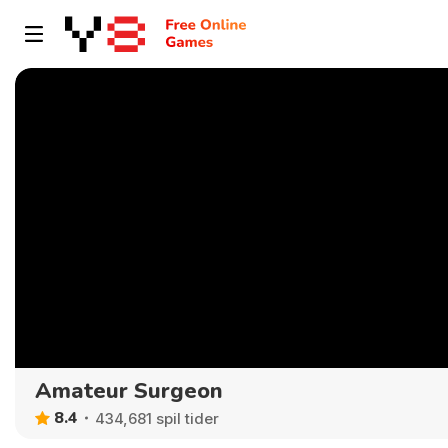
Amateur Surgeon
8.4
434,681 spil tider