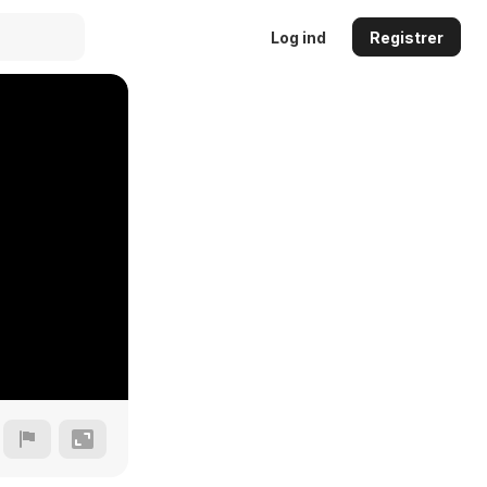
Log ind
Registrer