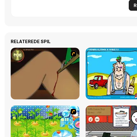
R
RELATEREDE SPIL