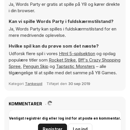
Ja, Words Party er gratis at spille på Y8 og kører direkte
i din browser.
Kan vi spille Words Party i fuldskærmstilstand?
Ja, Words Party kan spilles i fuldskærmstilstand for en
mere medrivende oplevelse.
Hvilke spil kan du prøve som det næste?
Udforsk flere spil i vores
Html 5-spilsektion
og opdag
populære titler som
Rocket Strike
,
Bff's Crazy Shopping
Spree
,
Penguin Skip
og
Taptastic Monsters
– alle
tilgængelige til at spille med det samme på Y8 Games.
Kategori
Tankespil
Tilføjet den
30 sep 2019
KOMMENTARER
Venligst registrér dig eller log ind for at poste en kommentar.
Registrer
Log ind