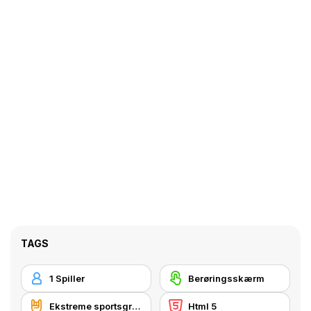
TAGS
1 Spiller
Berøringsskærm
Ekstreme sportsgrene
Html 5