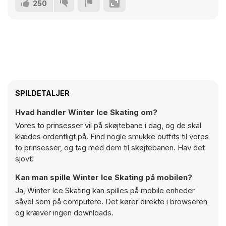
250
SPILDETALJER
Hvad handler Winter Ice Skating om?
Vores to prinsesser vil på skøjtebane i dag, og de skal
klædes ordentligt på. Find nogle smukke outfits til vores
to prinsesser, og tag med dem til skøjtebanen. Hav det
sjovt!
Kan man spille Winter Ice Skating på mobilen?
Ja, Winter Ice Skating kan spilles på mobile enheder
såvel som på computere. Det kører direkte i browseren
og kræver ingen downloads.