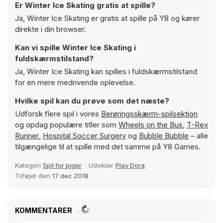
Er Winter Ice Skating gratis at spille?
Ja, Winter Ice Skating er gratis at spille på Y8 og kører
direkte i din browser.
Kan vi spille Winter Ice Skating i
fuldskærmstilstand?
Ja, Winter Ice Skating kan spilles i fuldskærmstilstand
for en mere medrivende oplevelse.
Hvilke spil kan du prøve som det næste?
Udforsk flere spil i vores
Berøringsskærm-spilsektion
og opdag populære titler som
Wheels on the Bus
,
T-Rex
Runner
,
Hospital Soccer Surgery
og
Bubble Bubble
– alle
tilgængelige til at spille med det samme på Y8 Games.
Kategori
Spil for piger
Udvikler
Play Dora
Tilføjet den
17 dec 2018
KOMMENTARER