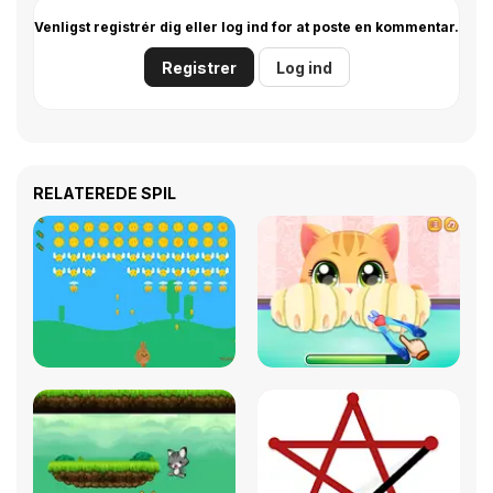
Venligst registrér dig eller log ind for at poste en kommentar.
Registrer
Log ind
RELATEREDE SPIL