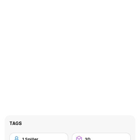
TAGS
1 Spiller
3D