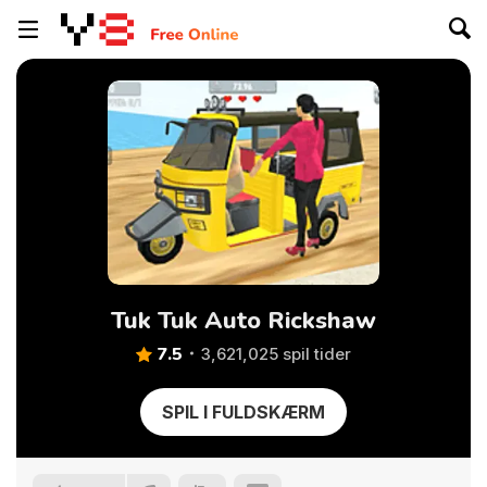
Tuk Tuk Auto Rickshaw
7.5
3,621,025 spil tider
SPIL I FULDSKÆRM