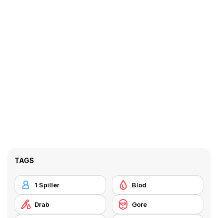
TAGS
1 Spiller
Blod
Drab
Gore