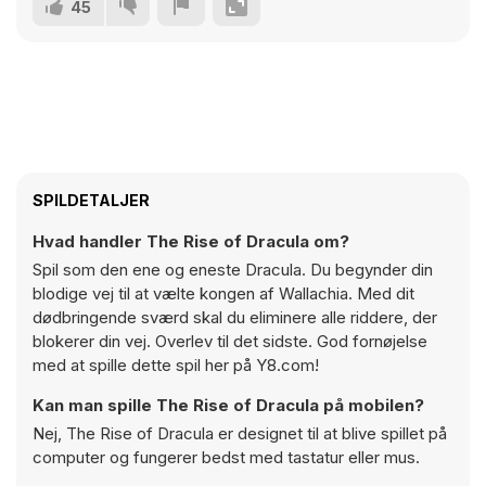
45
SPILDETALJER
Hvad handler The Rise of Dracula om?
Spil som den ene og eneste Dracula. Du begynder din
blodige vej til at vælte kongen af Wallachia. Med dit
dødbringende sværd skal du eliminere alle riddere, der
blokerer din vej. Overlev til det sidste. God fornøjelse
med at spille dette spil her på Y8.com!
Kan man spille The Rise of Dracula på mobilen?
Nej, The Rise of Dracula er designet til at blive spillet på
computer og fungerer bedst med tastatur eller mus.