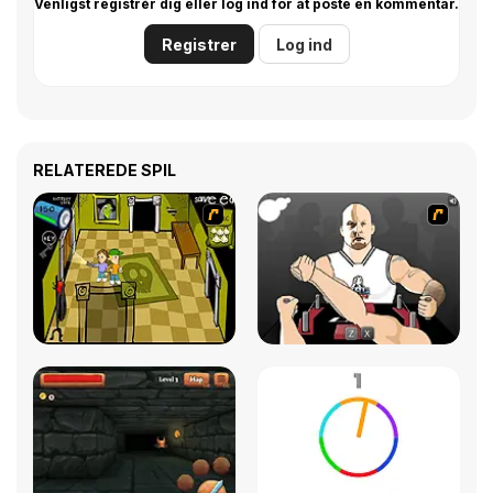
Venligst registrér dig eller log ind for at poste en kommentar.
Registrer
Log ind
RELATEREDE SPIL