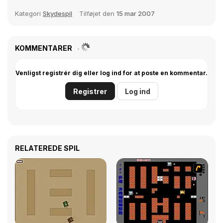
Kategori
Skydespil
Tilføjet den
15 mar 2007
KOMMENTARER
Venligst registrér dig eller log ind for at poste en kommentar.
Registrer
Log ind
RELATEREDE SPIL