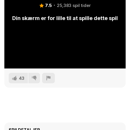
7.5
25,383 spil tider
Din skærm er for lille til at spille dette spil
43
SPILDETALJER