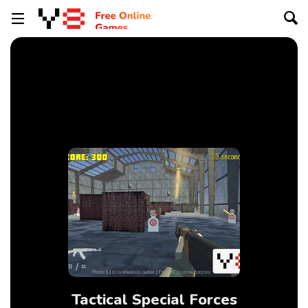
Tactical Special Forces