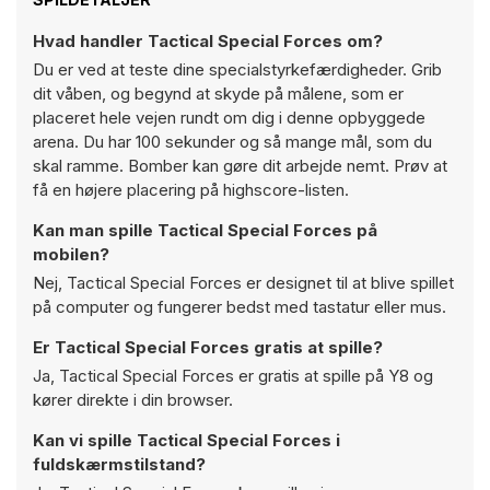
Hvad handler Tactical Special Forces om?
Du er ved at teste dine specialstyrkefærdigheder. Grib
dit våben, og begynd at skyde på målene, som er
placeret hele vejen rundt om dig i denne opbyggede
arena. Du har 100 sekunder og så mange mål, som du
skal ramme. Bomber kan gøre dit arbejde nemt. Prøv at
få en højere placering på highscore-listen.
Kan man spille Tactical Special Forces på
mobilen?
Nej, Tactical Special Forces er designet til at blive spillet
på computer og fungerer bedst med tastatur eller mus.
Er Tactical Special Forces gratis at spille?
Ja, Tactical Special Forces er gratis at spille på Y8 og
kører direkte i din browser.
Kan vi spille Tactical Special Forces i
fuldskærmstilstand?