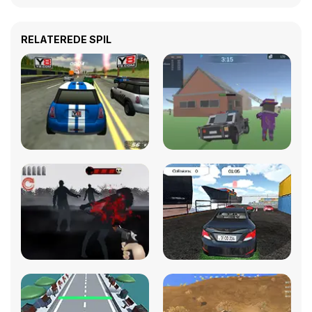
RELATEREDE SPIL