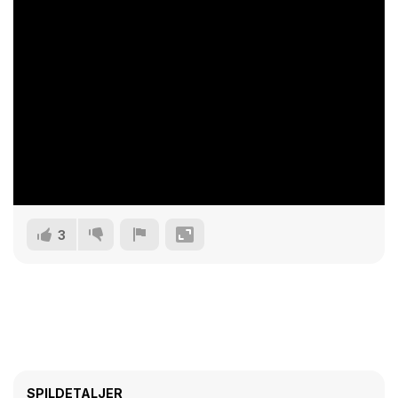
3
SPILDETALJER